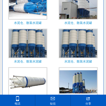
水泥仓、散装水泥罐
水泥仓、散装水泥罐
水泥仓、散装水泥罐
水泥仓、散装水泥罐



水泥仓、散装水泥罐
水泥仓、散装水泥罐
电话
短信
分享