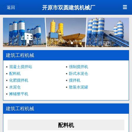
开原市双圆建筑机械厂
返回
建筑工程机械
混凝土搅拌站
强制搅拌机
配料机
卧式水泥仓
化肥搅拌机
搅拌机
水泥仓
散装水泥罐
摊铺整平机
建筑工程机械
配料机