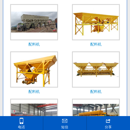
配料机
配料机
配料机
配料机



电话
短信
分享