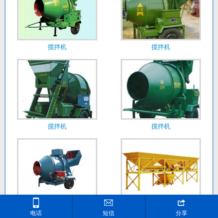
搅拌机
搅拌机
搅拌机
搅拌机



搅拌机
配料机
电话
短信
分享