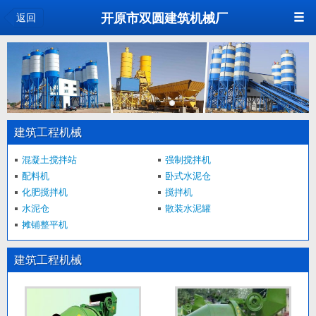
开原市双圆建筑机械厂
返回
建筑工程机械
混凝土搅拌站
强制搅拌机
配料机
卧式水泥仓
化肥搅拌机
搅拌机
水泥仓
散装水泥罐
摊铺整平机
建筑工程机械