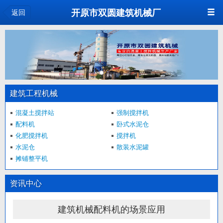
<
开原市双圆建筑机械厂
返回
建筑工程机械
混凝土搅拌站
强制搅拌机
配料机
卧式水泥仓
化肥搅拌机
搅拌机
水泥仓
散装水泥罐
摊铺整平机
资讯中心
建筑机械配料机的场景应用