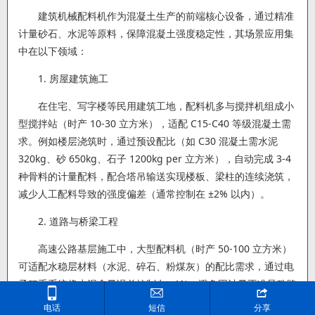
建筑机械配料机作为混凝土生产的前端核心设备，通过精准
计量砂石、水泥等原料，保障混凝土强度稳定性，其场景应用集
中在以下领域：
1. 房屋建筑施工
在住宅、写字楼等民用建筑工地，配料机多与搅拌机组成小
型搅拌站（时产 10-30 立方米），适配 C15-C40 等级混凝土需
求。例如楼层浇筑时，通过预设配比（如 C30 混凝土需水泥
320kg、砂 650kg、石子 1200kg per 立方米），自动完成 3-4
种骨料的计量配料，配合塔吊输送实现楼板、梁柱的连续浇筑，
减少人工配料导致的强度偏差（通常控制在 ±2% 以内）。
2. 道路与桥梁工程
高速公路基层施工中，大型配料机（时产 50-100 立方米）
可适配水稳层材料（水泥、碎石、粉煤灰）的配比需求，通过电
子秤重系统将水泥含量误差控制在 ±1%，避免因计量不准导致路



面开裂。桥梁预制场则利用配料机的多仓设计（通常 3-4 仓），
电话
短信
分享