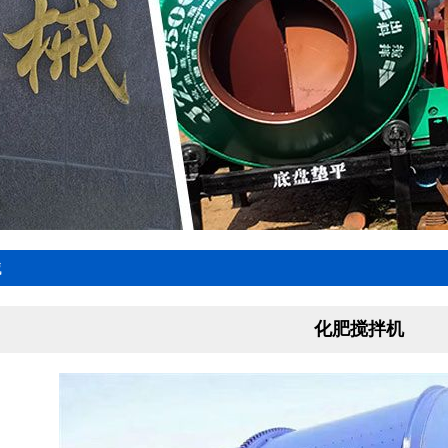
械
化肥搅拌机