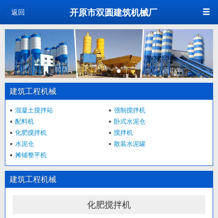
<
开原市双圆建筑机械厂
返回
建筑工程机械
混凝土搅拌站
强制搅拌机
配料机
卧式水泥仓
化肥搅拌机
搅拌机
水泥仓
散装水泥罐
摊铺整平机
建筑工程机械
化肥搅拌机